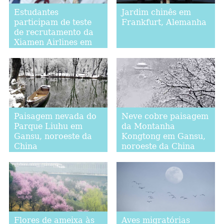
Estudantes
Jardim chinês em
participam de teste
Frankfurt, Alemanha
de recrutamento da
Xiamen Airlines em
Fuzhou
Paisagem nevada do
Neve cobre paisagem
Parque Liuhu em
da Montanha
Gansu, noroeste da
Kongtong em Gansu,
China
noroeste da China
Flores de ameixa às
Aves migratórias