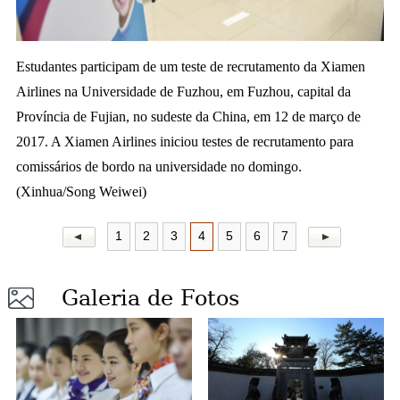
a
Estudantes participam de um teste de recrutamento da
Xiamen
Airlines na Universidade de Fuzhou, em Fuzhou, capital da
Província de Fujian, no sudeste da China, em 12 de março de
2017. A Xiamen Airlines iniciou testes de recrutamento para
comissários de bordo na universidade no domingo.
(Xinhua/Song Weiwei)
1
2
3
4
5
6
7
Galeria de Fotos