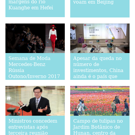
margens do rio
voam em Beijing
Kuanghe em Hefei
Semana de Moda
Apesar da queda no
Mercedes-Benz
número de
Rússia
investimentos, China
Outono/Inverno 2017
ainda é o país que
mais investe em
Myanmar
Ministros concedem
Campo de tulipas no
entrevistas após
Jardim Botânico de
terceira reunião
Hunan, centro da