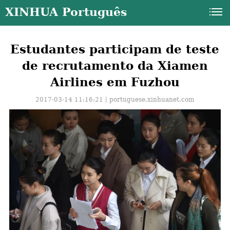
XINHUA Português
Estudantes participam de teste
de recrutamento da Xiamen
Airlines em Fuzhou
2017-03-14 11:16:21丨
portuguese.xinhuanet.com
a