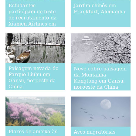
Estudantes
Jardim chinês em
participam de teste
Frankfurt, Alemanha
de recrutamento da
Xiamen Airlines em
Fuzhou
Paisagem nevada do
Neve cobre paisagem
Parque Liuhu em
da Montanha
Gansu, noroeste da
Kongtong em Gansu,
China
noroeste da China
Flores de ameixa às
Aves migratórias