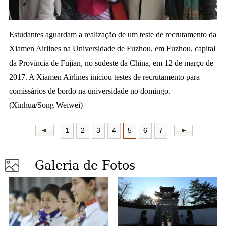
a
Estudantes aguardam a realização de um teste de recrutamento da
Xiamen Airlines na Universidade de Fuzhou, em Fuzhou, capital
da Província de Fujian, no sudeste da China, em 12 de março de
2017. A Xiamen Airlines iniciou testes de recrutamento para
comissários de bordo na universidade no domingo.
(Xinhua/Song Weiwei)
1
2
3
4
5
6
7
Galeria de Fotos