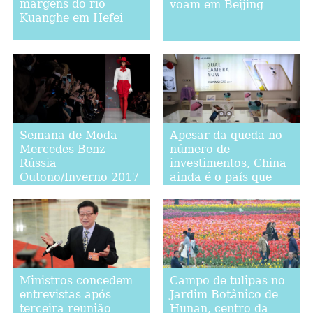
margens do rio
voam em Beijing
Kuanghe em Hefei
Semana de Moda
Apesar da queda no
Mercedes-Benz
número de
Rússia
investimentos, China
Outono/Inverno 2017
ainda é o país que
mais investe em
Myanmar
Ministros concedem
Campo de tulipas no
entrevistas após
Jardim Botânico de
terceira reunião
Hunan, centro da