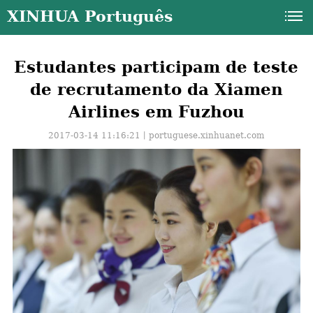
XINHUA Português
Estudantes participam de teste
de recrutamento da Xiamen
Airlines em Fuzhou
2017-03-14 11:16:21丨
portuguese.xinhuanet.com
a