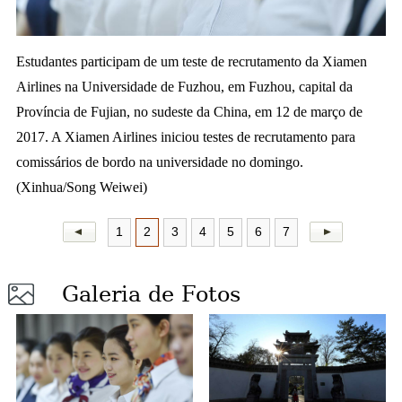
a
Estudantes participam de um teste de recrutamento da
Xiamen
Airlines na Universidade de Fuzhou, em Fuzhou, capital da
Província de Fujian, no sudeste da China, em 12 de março de
2017. A Xiamen Airlines iniciou testes de recrutamento para
comissários de bordo na universidade no domingo.
(Xinhua/Song Weiwei)
1
2
3
4
5
6
7
Galeria de Fotos