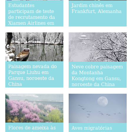
Estudantes
Jardim chinês em
participam de teste
Frankfurt, Alemanha
de recrutamento da
Xiamen Airlines em
Fuzhou
Paisagem nevada do
Neve cobre paisagem
Parque Liuhu em
da Montanha
Gansu, noroeste da
Kongtong em Gansu,
China
noroeste da China
Flores de ameixa às
Aves migratórias