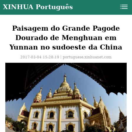
XINHUA Português
Paisagem do Grande Pagode
Dourado de Menghuan em
Yunnan no sudoeste da China
2017-03-04 15:28:19丨
portuguese.xinhuanet.com
a