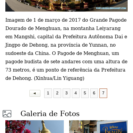
a
Imagem de 1 de março de 2017 do Grande Pagode
Dourado de Menghuan, na montanha Leiyarang
em Mangshi, capital da Prefeitura Autônoma Dai e
Jingpo de Dehong, na província de Yunnan, no
sudoeste da China. O Pagode de Menghuan, um
pagode budista de sete andares com uma altura de
73 metros, é um ponto de referência da Prefeitura
de Dehong. (Xinhua/Lin Yiguang)
1
2
3
4
5
6
7
Galeria de Fotos