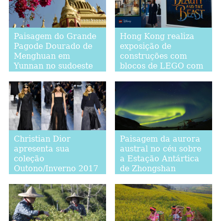
Paisagem do Grande
Hong Kong realiza
Pagode Dourado de
exposição de
Menghuan em
construções com
Yunnan no sudoeste
blocos de LEGO com
da China
o tema de "A Bela e A
Fera"
Christian Dior
Paisagem da aurora
apresenta sua
austral no céu sobre
coleção
a Estação Antártica
Outono/Inverno 2017
de Zhongshan
na Semana de Moda
de Paris