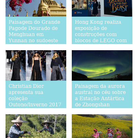
Paisagem do Grande
Hong Kong realiza
Pagode Dourado de
exposição de
Menghuan em
construções com
Yunnan no sudoeste
blocos de LEGO com
da China
o tema de "A Bela e A
Fera"
Christian Dior
Paisagem da aurora
apresenta sua
austral no céu sobre
coleção
a Estação Antártica
Outono/Inverno 2017
de Zhongshan
na Semana de Moda
de Paris