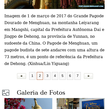
a
Imagem de 1 de março de 2017 do Grande Pagode
Dourado de Menghuan, na montanha Leiyarang
em Mangshi, capital da Prefeitura Autônoma Dai e
Jingpo de Dehong, na província de Yunnan, no
sudoeste da China. O Pagode de Menghuan, um
pagode budista de sete andares com uma altura de
73 metros, é um ponto de referência da Prefeitura
de Dehong. (Xinhua/Lin Yiguang)
1
2
3
4
5
6
7
Galeria de Fotos