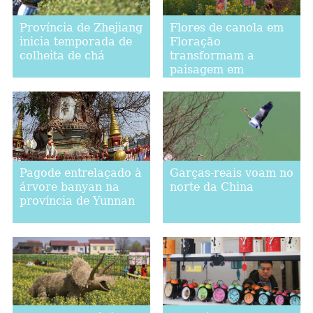
Província de Zhejiang
Flores de canola em
inicia temporada de
Floração
colheita de chá
transformam a
paisagem em
Luoping, no sudoeste
da China
Pagode entrelaçado à
Garças-reais voam no
árvore banyan na
norte da China
província de Yunnan