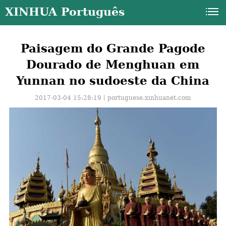
XINHUA Português
Paisagem do Grande Pagode
Dourado de Menghuan em
Yunnan no sudoeste da China
2017-03-04 15:28:19丨
portuguese.xinhuanet.com
a