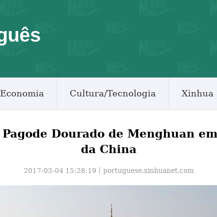
guês
Economia
Cultura/Tecnologia
Xinhua 
 Pagode Dourado de Menghuan em
da China
2017-03-04 15:28:19丨
portuguese.xinhuanet.com