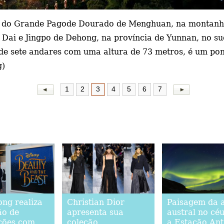
 do Grande Pagode Dourado de Menghuan, na montanh
 Dai e Jingpo de Dehong, na província de Yunnan, no s
 sete andares com uma altura de 73 metros, é um pont
g)
1
2
3
4
5
6
7
ng realiza
Christian Dior
Paisagem da 
ão de
apresenta sua
austral no cé
ções com
coleção
a Estação Ant