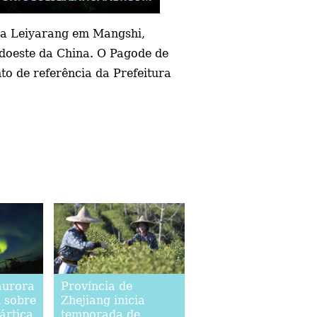
a Leiyarang em Mangshi,
udoeste da China. O Pagode de
o de referência da Prefeitura
aurora
Província de
u sobre
Zhejiang inicia
ártica
temporada de