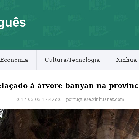
guês
Economia
Cultura/Tecnologia
Xinhua 
laçado à árvore banyan na provín
2017-03-03 17:42:26丨
portuguese.xinhuanet.com