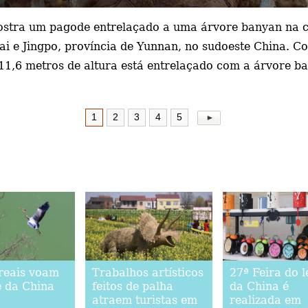
ostra um pagode
entrelaçado a uma árvore banyan na c
 e Jingpo, província de Yunnan, no sudoeste China. Co
11,6 metros de altura está entrelaçado com a árvore b
1
2
3
4
5
reais voam
Trabalhos artísticos
27ª Feira do l
e da China
feitos de palha
da China é
atraem turistas em
realizada em