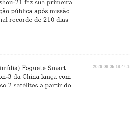
hou-21 faz sua primeira
ção pública após missão
ial recorde de 210 dias
2026-08-05 18:44:1
imídia) Foguete Smart
n-3 da China lança com
so 2 satélites a partir do