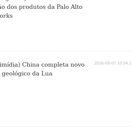
ão dos produtos da Palo Alto
orks
2026-08-07 10:34:1
imídia) China completa novo
geológico da Lua