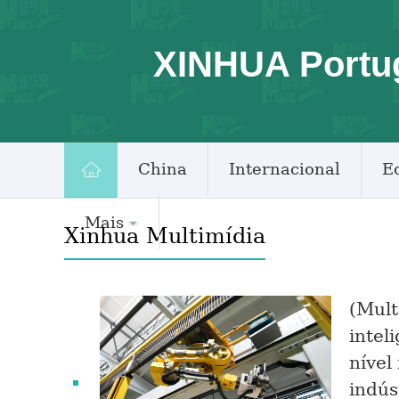
XINHUA Portu
China
Internacional
E
Mais
Xinhua Multimídia
(Mult
intel
nível
indús