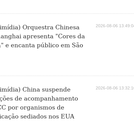
2026-08-06 13:49:0
imídia) Orquestra Chinesa
anghai apresenta "Cores da
" e encanta público em São
2026-08-06 13:32:1
imídia) China suspende
eções de acompanhamento
CC por organismos de
ficação sediados nos EUA