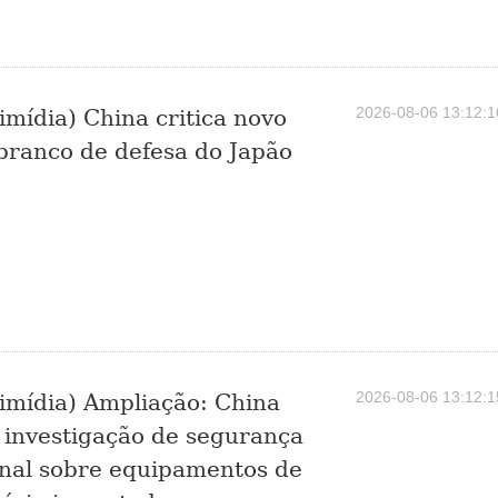
2026-08-06 13:12:1
imídia) China critica novo
 branco de defesa do Japão
2026-08-06 13:12:1
imídia) Ampliação: China
 investigação de segurança
nal sobre equipamentos de