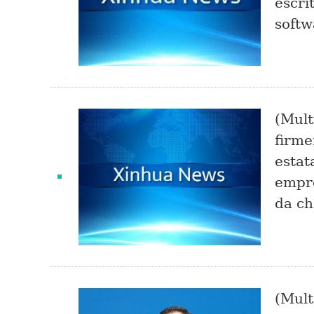
escri
softw
(Mult
firme
estat
empre
da ch
(Mult