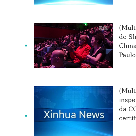
(Mult
de Sh
China
Paulo
(Mult
insp
da C
certi