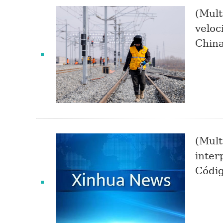
(Mult
veloc
China
(Mult
inter
Códig