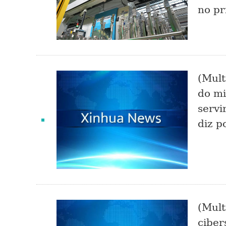
no pr
(Mult
do mi
servi
diz p
(Mult
ciber