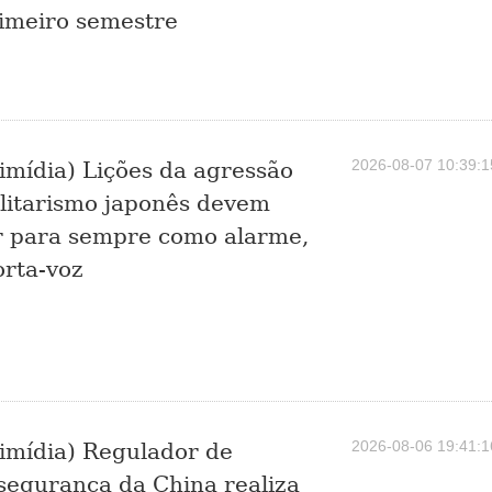
imeiro semestre
2026-08-07 10:39:1
imídia) Lições da agressão
litarismo japonês devem
r para sempre como alarme,
orta-voz
2026-08-06 19:41:1
imídia) Regulador de
segurança da China realiza