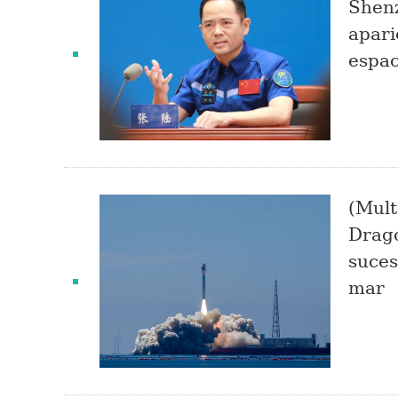
Shenz
apari
espac
(Mult
Drago
suces
mar