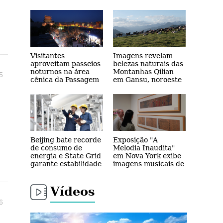
Shanghai se apresentam no
Congresso Nacional em Brasília
Visitantes
Imagens revelam
aproveitam passeios
belezas naturais das
noturnos na área
Montanhas Qilian
5
cênica da Passagem
em Gansu, noroeste
Jiayu em Gansu,
da China
noroeste da China
Beijing bate recorde
Exposição "A
de consumo de
Melodia Inaudita"
energia e State Grid
em Nova York exibe
garante estabilidade
imagens musicais de
da rede elétrica
pinturas antigas da
Dinastia Song da
China
Vídeos
6