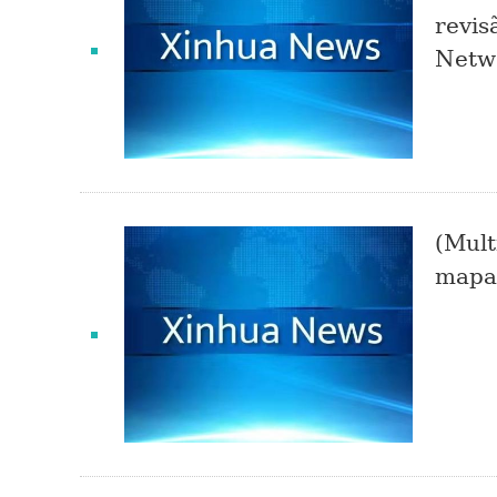
revis
Netw
(Mult
mapa 