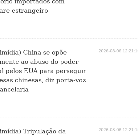
tório importados com
are estrangeiro
2026-08-06 12:21:1
imídia) China se opõe
mente ao abuso do poder
al pelos EUA para perseguir
sas chinesas, diz porta-voz
ancelaria
2026-08-06 12:21:1
imídia) Tripulação da