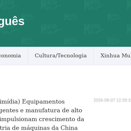
guês
conomia
Cultura/Tecnologia
Xinhua Mul
2026-08-07 12:39:1
imídia) Equipamentos
igentes e manufatura de alto
 impulsionam crescimento da
tria de máquinas da China