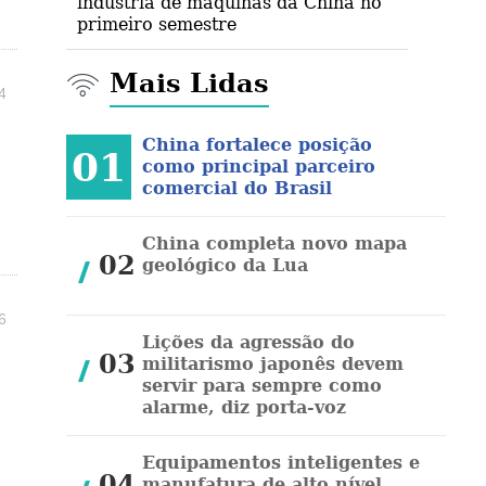
indústria de máquinas da China no
primeiro semestre
Mais Lidas
4
China fortalece posição
01
como principal parceiro
comercial do Brasil
China completa novo mapa
02
geológico da Lua
6
Lições da agressão do
03
militarismo japonês devem
servir para sempre como
alarme, diz porta-voz
Equipamentos inteligentes e
04
manufatura de alto nível