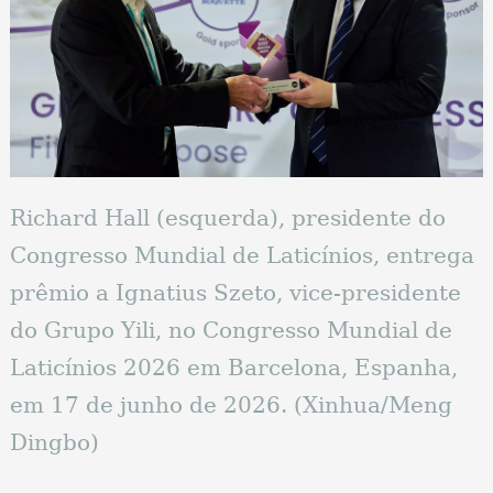
Richard Hall (esquerda), presidente do
Congresso Mundial de Laticínios, entrega
prêmio a Ignatius Szeto, vice-presidente
do Grupo Yili, no Congresso Mundial de
Laticínios 2026 em Barcelona, Espanha,
em 17 de junho de 2026. (Xinhua/Meng
Dingbo)