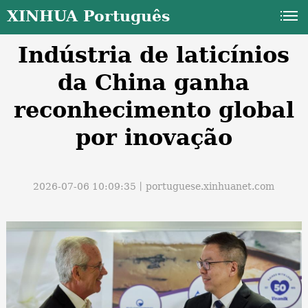
XINHUA Português
Indústria de laticínios
da China ganha
reconhecimento global
por inovação
a
2026-07-06 10:09:35丨
portuguese.xinhuanet.com