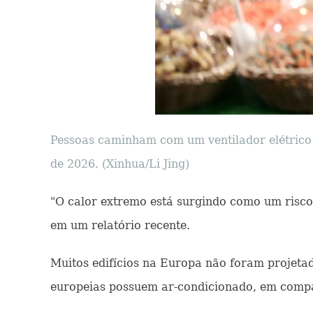
Pessoas caminham com um ventilador elétrico p
de 2026. (Xinhua/Li Jing)
"O calor extremo está surgindo como um risco
em um relatório recente.
Muitos edifícios na Europa não foram projeta
europeias possuem ar-condicionado, em comp