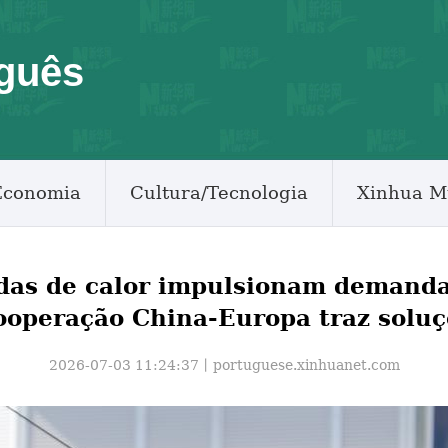
guês
Economia
Cultura/Tecnologia
Xinhua M
das de calor impulsionam demanda 
operação China-Europa traz soluç
2026-07-03 11:24:37丨
portuguese.xinhuanet.com