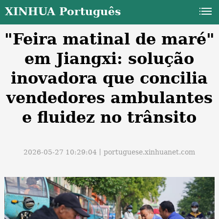
XINHUA Português
"Feira matinal de maré"
em Jiangxi: solução
inovadora que concilia
vendedores ambulantes
a
e fluidez no trânsito
2026-05-27 10:29:04丨
portuguese.xinhuanet.com