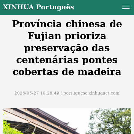
XINHUA Português
Província chinesa de
Fujian prioriza
preservação das
centenárias pontes
a
cobertas de madeira
2026-05-27 10:28:49丨
portuguese.xinhuanet.com