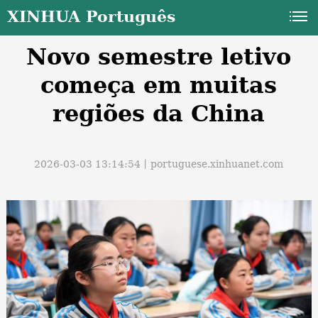
XINHUA Português
Novo semestre letivo
começa em muitas
regiões da China
a
2026-03-03 13:14:54丨
portuguese.xinhuanet.com