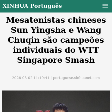
XINHUA Português
Mesatenistas chineses
Sun Yingsha e Wang
Chuqin são campeões
individuais do WTT
a
Singapore Smash
2026-03-02 11:19:41丨
portuguese.xinhuanet.com