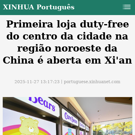
XINHUA Português
Primeira loja duty-free
do centro da cidade na
região noroeste da
China é aberta em Xi'an
a
2025-11-27 13:17:23丨
portuguese.xinhuanet.com