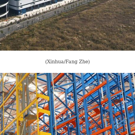
(Xinhua/Fang Zhe)