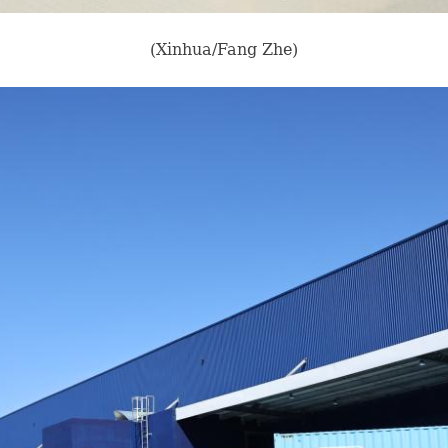
(Xinhua/Fang Zhe)