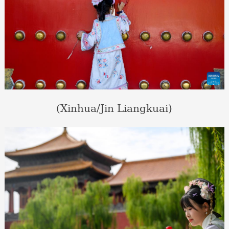
(Xinhua/Jin Liangkuai)