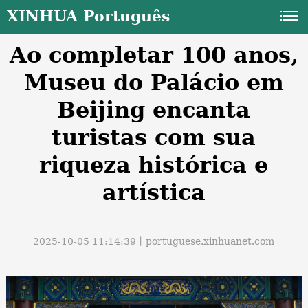
XINHUA Português
Ao completar 100 anos,
Museu do Palácio em
Beijing encanta
turistas com sua
a
riqueza histórica e
artística
2025-10-05 11:14:39丨
portuguese.xinhuanet.com