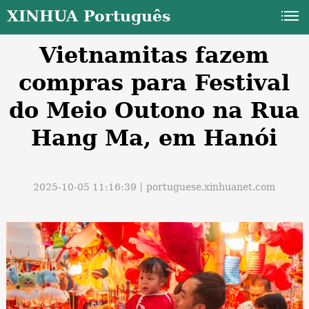
XINHUA Português
Vietnamitas fazem
compras para Festival
do Meio Outono na Rua
Hang Ma, em Hanói
a
2025-10-05 11:16:39丨
portuguese.xinhuanet.com