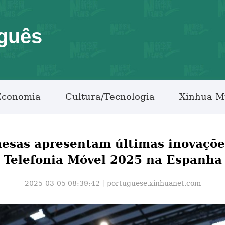
guês
Economia
Cultura/Tecnologia
Xinhua M
nesas apresentam últimas inovaçõe
Telefonia Móvel 2025 na Espanha
2025-03-05 08:39:42丨
portuguese.xinhuanet.com