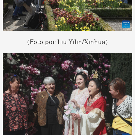
(Foto por Liu Yilin/Xinhua)