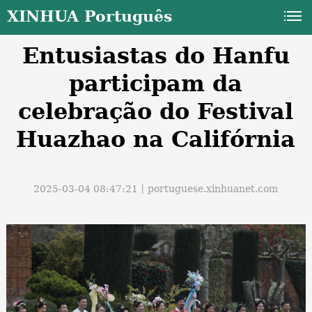
XINHUA Português
Entusiastas do Hanfu
participam da
celebração do Festival
Huazhao na Califórnia
a
2025-03-04 08:47:21丨
portuguese.xinhuanet.com