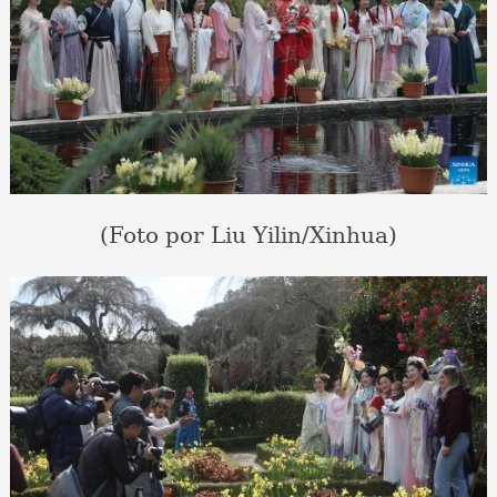
(Foto por Liu Yilin/Xinhua)