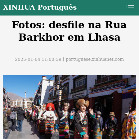
XINHUA Português
Fotos: desfile na Rua
Barkhor em Lhasa
2025-01-04 11:00:39丨
portuguese.xinhuanet.com
a