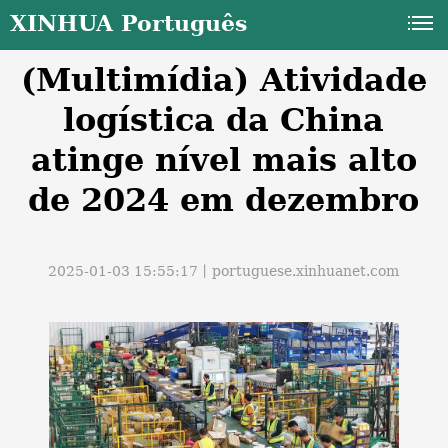
XINHUA Português
(Multimídia) Atividade
logística da China
atinge nível mais alto
de 2024 em dezembro
a
2025-01-03 15:55:17丨
portuguese.xinhuanet.com