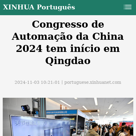
XINHUA Português
Congresso de
Automação da China
2024 tem início em
Qingdao
a
2024-11-03 10:21:01丨
portuguese.xinhuanet.com