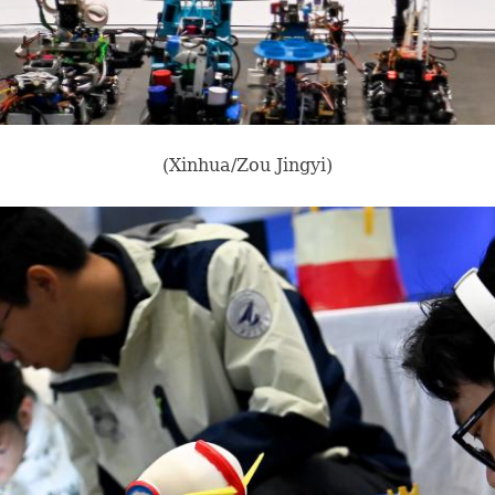
(Xinhua/Zou Jingyi)