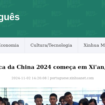
guês
Economia
Cultura/Tecnologia
Xinhua M
ca da China 2024 começa em Xi'an,
2024-11-02 14:20:08丨
portuguese.xinhuanet.com