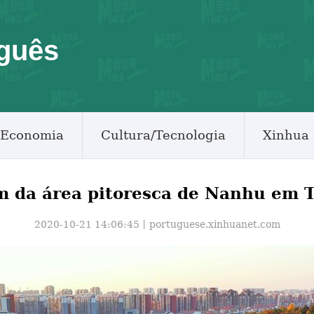
guês
Economia
Cultura/Tecnologia
Xinhua 
m da área pitoresca de Nanhu em 
2020-10-21 14:06:45丨
portuguese.xinhuanet.com