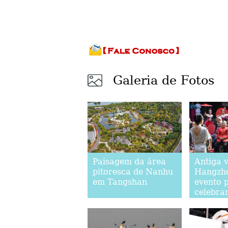
Galeria de Fotos
Paisagem da área
Antiga 
pitoresca de Nanhu
Hangzho
em Tangshan
evento 
celebrar
Chongy