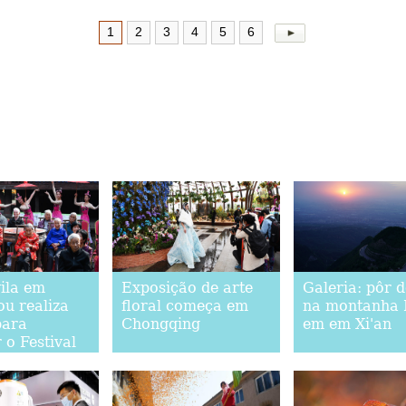
1
2
3
4
5
6
vila em
Exposição de arte
Galeria: pôr d
u realiza
floral começa em
na montanha 
para
Chongqing
em em Xi'an
 o Festival
ang