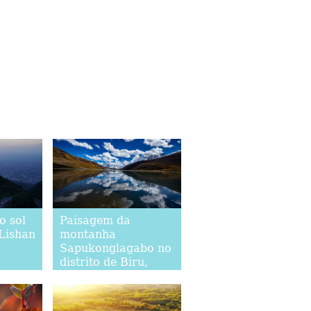
o sol
Paisagem da
Lishan
montanha
Sapukonglagabo no
distrito de Biru,
Tibet