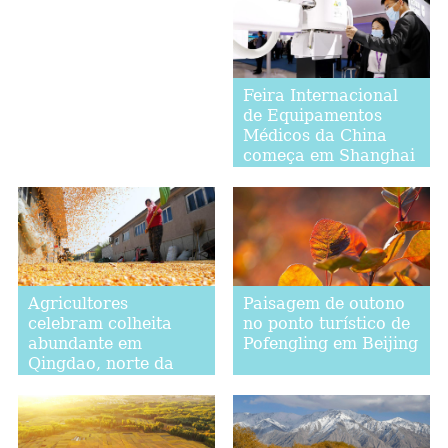
Feira Internacional
de Equipamentos
Médicos da China
começa em Shanghai
Agricultores
Paisagem de outono
celebram colheita
no ponto turístico de
abundante em
Pofengling em Beijing
Qingdao, norte da
China