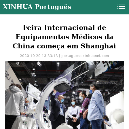
XINHUA Português
Feira Internacional de
Equipamentos Médicos da
China começa em Shanghai
2020-10-20 13:33:13丨
portuguese.xinhuanet.com
a