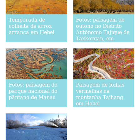
Temporada de
Fotos: paisagem de
colheita de arroz
outono no Distrito
arranca em Hebei
Autônomo Tajique de
Taxkorgan, em
Xinjiang
Fotos: paisagem do
Paisagem de folhas
parque nacional do
vermelhas na
pântano de Manas
montanha Taihang
em Hebei