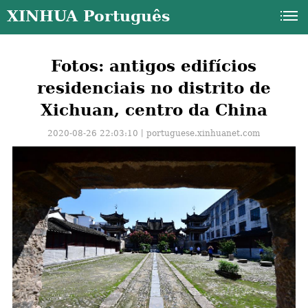
XINHUA Português
Fotos: antigos edifícios
residenciais no distrito de
Xichuan, centro da China
2020-08-26 22:03:10丨
portuguese.xinhuanet.com
a