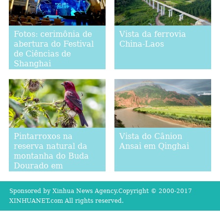
Fotos: cerimônia de
Vista da ferrovia
abertura do Festival
China-Laos
de Ciências de
Shanghai
Pintarroxos na
Vista do Cânion
reserva natural da
Ansai em Qinghai
montanha do Buda
Dourado em
Chongqing
Sponsored by Xinhua News Agency.Copyright © 2000-2017
XINHUANET.com All rights reserved.