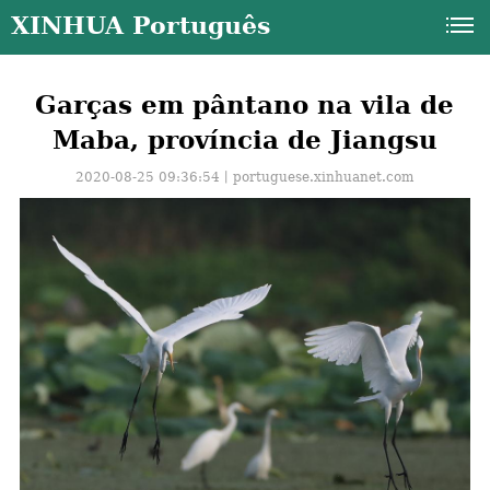
XINHUA Português
Garças em pântano na vila de
Maba, província de Jiangsu
2020-08-25 09:36:54丨
portuguese.xinhuanet.com
a