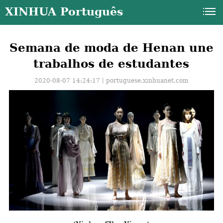
XINHUA Português
Semana de moda de Henan une
trabalhos de estudantes
2020-08-07 14:24:17丨
portuguese.xinhuanet.com
a