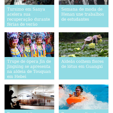
Tursimo em Sanya
Semana de moda de
acelera sua
Henan une trabalhos
recuperação durante
de estudantes
férias de verão
Trupe de ópera Jin de
Aldeãs colhem flores
Jingxing se apresenta
de lótus em Guangxi
na aldeia de Touquan
em Hebei