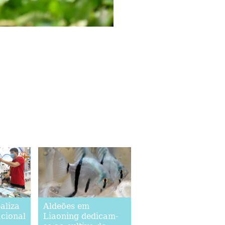
aliza
Aldeões em
acional
Liaoning dedicam-