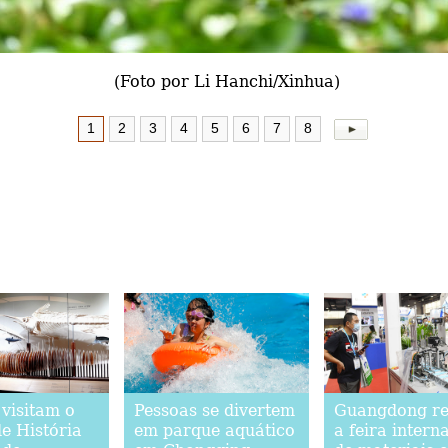
(Foto por Li Hanchi/Xinhua)
1
2
3
4
5
6
7
8
 visitam o
Pessoas se divertem
Guangdong re
e História
em parque aquático
a feira intern