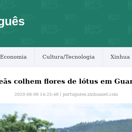
guês
Economia
Cultura/Tecnologia
Xinhua 
eãs colhem flores de lótus em Gua
2020-08-06 14:25:46丨
portuguese.xinhuanet.com