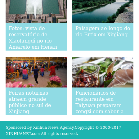
Fotos: vista do
Paisagem ao longo do
reservatório de
rio Ertix em Xinjiang
Xiaolangdi no rio
Amarelo em Henan
Feiras noturnas
Funcionários de
atraem grande
restaurante em
público no sul de
Taiyuan preparam
Xinjiang
zongzi com sabor a
vinagre
Sponsored by Xinhua News Agency.Copyright © 2000-2017
XINHUANET.com All rights reserved.