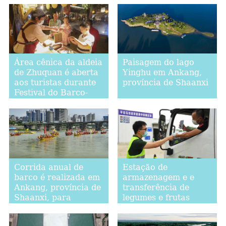
Área cênica da aldeia
Paisagem do lago
de Zhuquan é aberta
Yinghu em Ankang,
aos turistas durante
província de Shaanxi
Festival do Barco-
Dragão, no leste da
China
Corrida anual de
Estação de
barco é realizada em
armazenagem e e
Ankang, província de
transferência de
Shaanxi, para
legumes e frutas
comemorar o Festival
entra em operação
do Braco-Dragão
em Beijing