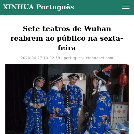
XINHUA Português
Sete teatros de Wuhan
reabrem ao público na sexta-
feira
2020-06-27 10:32:58丨
portuguese.xinhuanet.com
a