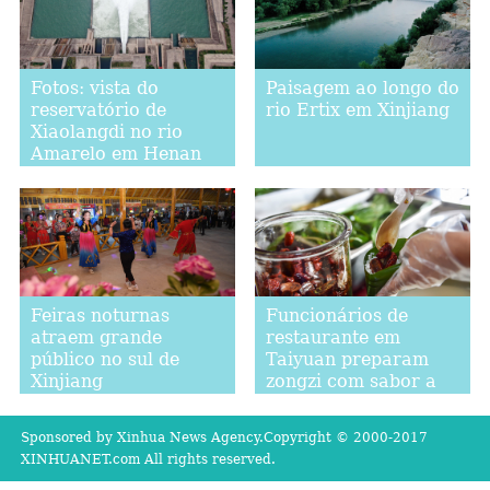
Fotos: vista do
Paisagem ao longo do
reservatório de
rio Ertix em Xinjiang
Xiaolangdi no rio
Amarelo em Henan
Feiras noturnas
Funcionários de
atraem grande
restaurante em
público no sul de
Taiyuan preparam
Xinjiang
zongzi com sabor a
vinagre
Sponsored by Xinhua News Agency.Copyright © 2000-2017
XINHUANET.com All rights reserved.