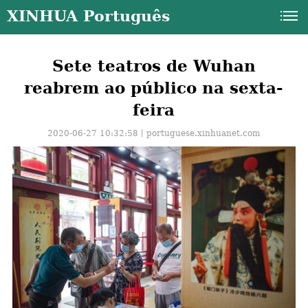
XINHUA Português
Sete teatros de Wuhan
reabrem ao público na sexta-
feira
2020-06-27 10:32:58丨
portuguese.xinhuanet.com
a