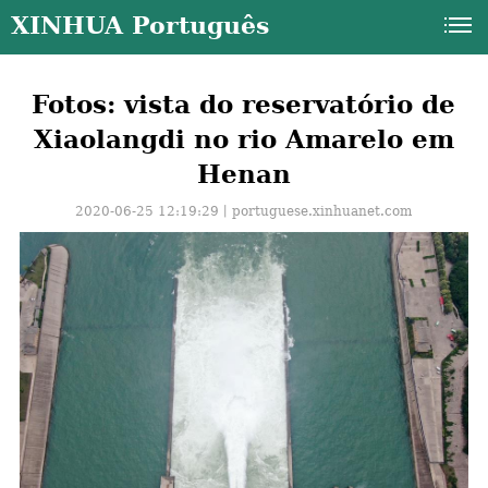
XINHUA Português
Fotos: vista do reservatório de
Xiaolangdi no rio Amarelo em
Henan
2020-06-25 12:19:29丨
portuguese.xinhuanet.com
a