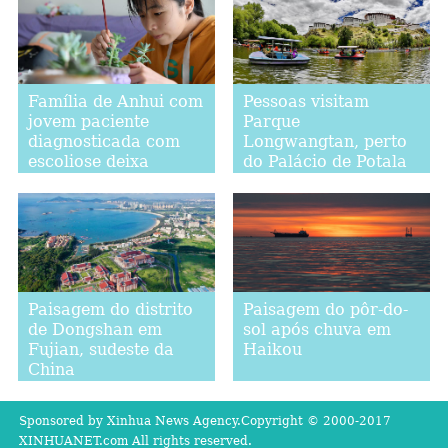
Família de Anhui com
Pessoas visitam
jovem paciente
Parque
diagnosticada com
Longwangtan, perto
escoliose deixa
do Palácio de Potala
pobreza
em Lhasa
Paisagem do distrito
Paisagem do pôr-do-
de Dongshan em
sol após chuva em
Fujian, sudeste da
Haikou
China
Sponsored by Xinhua News Agency.Copyright © 2000-2017
XINHUANET.com All rights reserved.