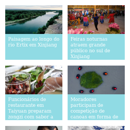
anual do Barco do
Dragão em Henan
Paisagem ao longo do
Feiras noturnas
rio Ertix em Xinjiang
atraem grande
público no sul de
Xinjiang
Funcionários de
Moradores
restaurante em
participam de
Taiyuan preparam
competição de
zongzi com sabor a
canoas em forma de
vinagre
balde em Zhejiang