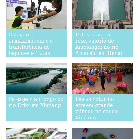
do Braco-Dragão
Estação de
Fotos: vista do
armazenagem e e
reservatório de
transferência de
Xiaolangdi no rio
legumes e frutas
Amarelo em Henan
entra em operação
em Beijing
Paisagem ao longo do
Feiras noturnas
rio Ertix em Xinjiang
atraem grande
público no sul de
Xinjiang