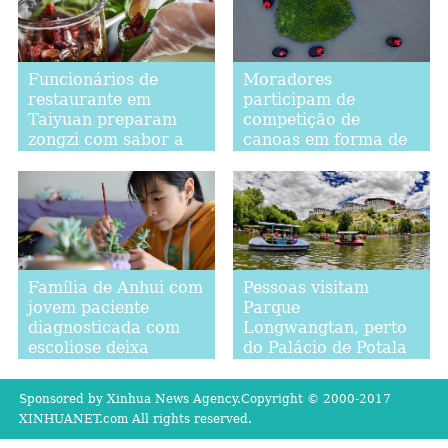
Funcionários de
Moradores
restaurante em
participam de
Taiyuan preparam
competição de
zongzi com sabor a
canoas em forma de
vinagre
balde em Zhejiang
Família de Anhui com
Pessoas visitam
jovem paciente
Parque
diagnosticada com
Longwangtan, perto
escoliose deixa
do Palácio de Potala
pobreza
em Lhasa
Sponsored by Xinhua News Agency.Copyright © 2000-2017
XINHUANET.com All rights reserved.