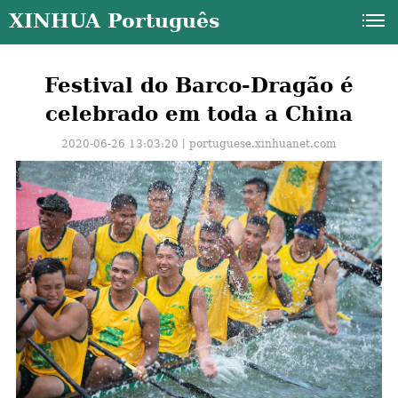
XINHUA Português
Festival do Barco-Dragão é
celebrado em toda a China
2020-06-26 13:03:20丨
portuguese.xinhuanet.com
a