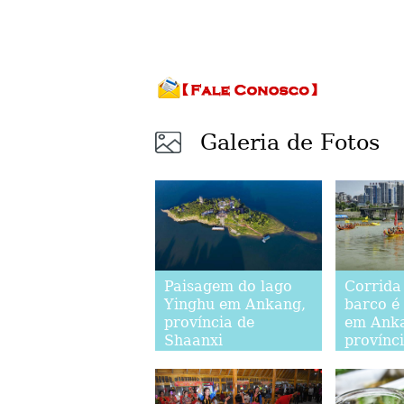
Galeria de Fotos
Paisagem do lago
Corrida
Yinghu em Ankang,
barco é
província de
em Ank
Shaanxi
provínc
Shaanxi
comemo
Festival