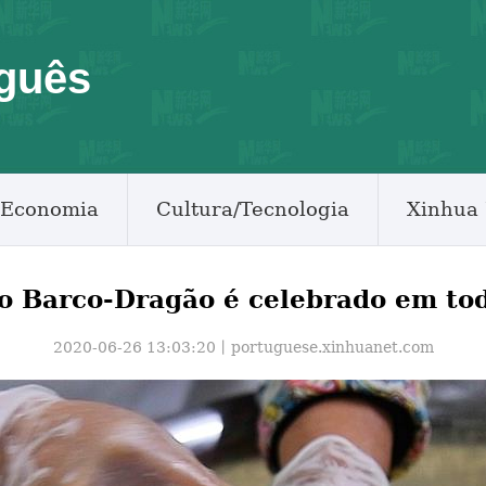
guês
Economia
Cultura/Tecnologia
Xinhua 
do Barco-Dragão é celebrado em to
2020-06-26 13:03:20丨
portuguese.xinhuanet.com