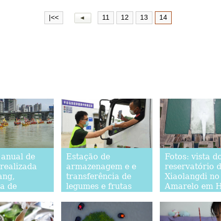
|<<
11
12
13
14
 anual de
Estação de
Fotos: vista d
 realizada
armazenagem e e
reservatório 
ang,
transferência de
Xiaolangdi no
ia de
legumes e frutas
Amarelo em 
, para
entra em operação
rar o
em Beijing
 do Braco-