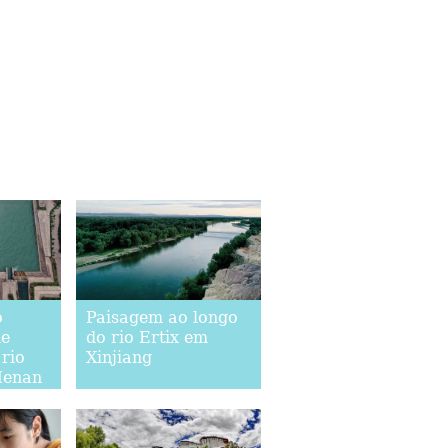
o
Paisagem ao longo
de
do rio Ertix em
 rio
Xinjiang
Henan