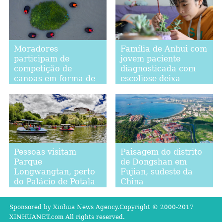
Moradores
Família de Anhui com
participam de
jovem paciente
competição de
diagnosticada com
canoas em forma de
escoliose deixa
balde em Zhejiang
pobreza
Pessoas visitam
Paisagem do distrito
Parque
de Dongshan em
Longwangtan, perto
Fujian, sudeste da
do Palácio de Potala
China
em Lhasa
Sponsored by Xinhua News Agency.Copyright © 2000-2017
XINHUANET.com All rights reserved.