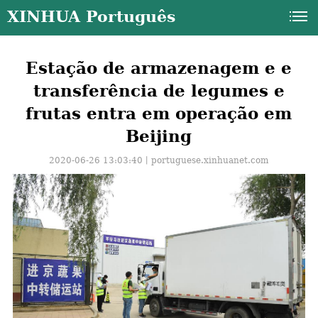
XINHUA Português
Estação de armazenagem e e
transferência de legumes e
frutas entra em operação em
Beijing
2020-06-26 13:03:40丨
portuguese.xinhuanet.com
a