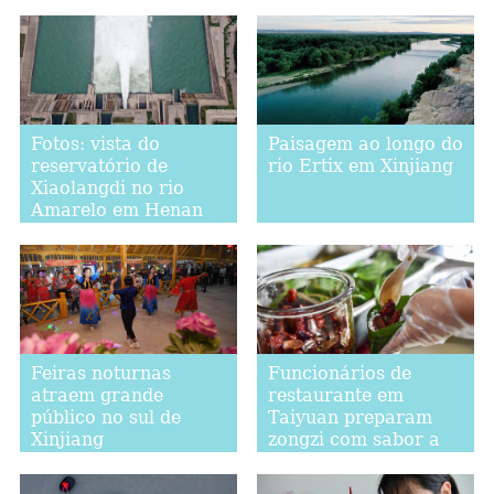
entra em operação
em Beijing
Fotos: vista do
Paisagem ao longo do
reservatório de
rio Ertix em Xinjiang
Xiaolangdi no rio
Amarelo em Henan
Feiras noturnas
Funcionários de
atraem grande
restaurante em
público no sul de
Taiyuan preparam
Xinjiang
zongzi com sabor a
vinagre