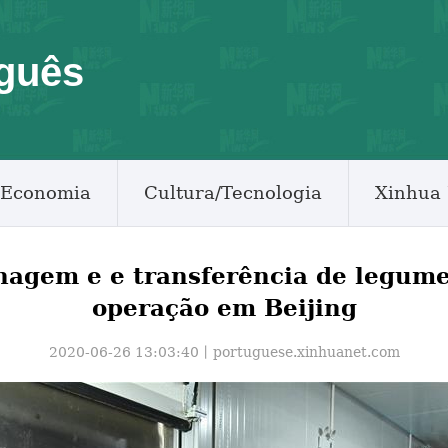
guês
Economia
Cultura/Tecnologia
Xinhua 
agem e e transferência de legume
operação em Beijing
2020-06-26 13:03:40丨
portuguese.xinhuanet.com