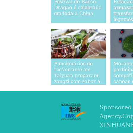
Festival do Barco-
Estação
Dragão é celebrado
armaze
em toda a China
transfer
legumes
entra e
em Beij
Funcionários de
Morado
restaurante em
partici
Taiyuan preparam
competi
zongzi com sabor a
canoas 
vinagre
balde e
Sponsored
Agency.Co
XINHUANET.