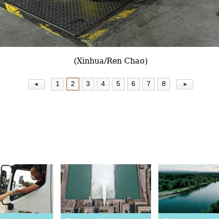
(Xinhua/Ren Chao)
1
2
3
4
5
6
7
8