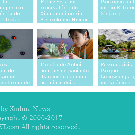
 de
Fotos: vista do
Paisagem ao 
nagem e e
reservatório de
do rio Ertix e
ência de
Xiaolangdi no rio
Xinjiang
 e frutas
Amarelo em Henan
m operação
ing
res
Família de Anhui
Pessoas visit
pam de
com jovem paciente
Parque
ção de
diagnosticada com
Longwangtan,
em forma de
escoliose deixa
do Palácio de
m Zhejiang
pobreza
em Lhasa
 by Xinhua News
pyright © 2000-2017
com All rights reserved.