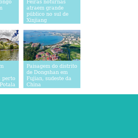
longo
Feiras noturnas
m
atraem grande
público no sul de
Xinjiang
am
Paisagem do distrito
de Dongshan em
 perto
Fujian, sudeste da
 Potala
China