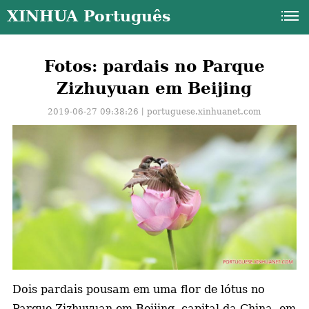
XINHUA Português
Fotos: pardais no Parque
Zizhuyuan em Beijing
2019-06-27 09:38:26丨
portuguese.xinhuanet.com
a
Dois pardais pousam em uma flor de lótus no
Parque Zizhuyuan em Beijing, capital da China, em