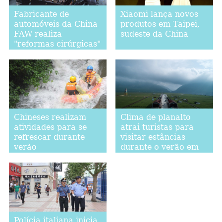
Fabricante de
Xiaomi lança novos
automóveis da China
produtos em Taipei,
FAW realiza
sudeste da China
"reformas cirúrgicas"
Chineses realizam
Clima de planalto
atividades para se
atrai turistas para
refrescar durante
visitar estâncias
verão
durante o verão em
Qinghai
Polícia italiana inicia