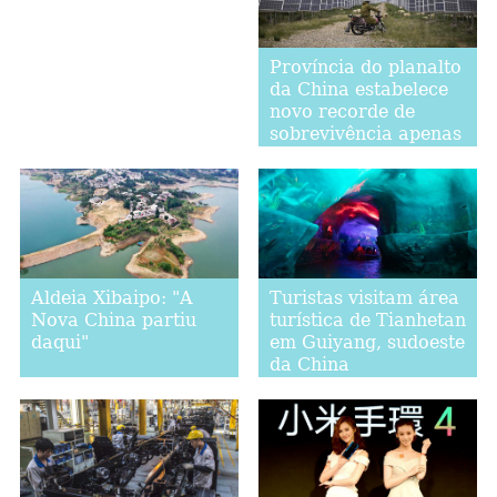
Província do planalto
da China estabelece
novo recorde de
sobrevivência apenas
com energia limpa
Aldeia Xibaipo: "A
Turistas visitam área
Nova China partiu
turística de Tianhetan
daqui"
em Guiyang, sudoeste
da China