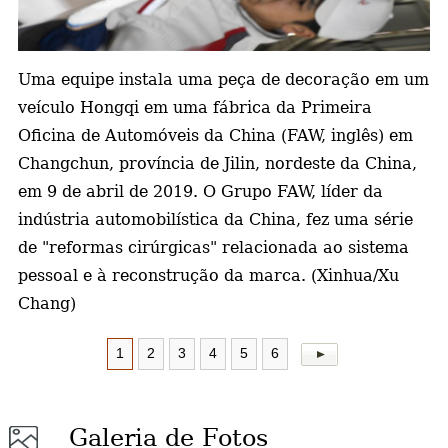
a
Uma equipe instala uma peça de decoração em um
veículo Hongqi em uma fábrica da Primeira
Oficina de Automóveis da China (FAW, inglês) em
Changchun, província de Jilin, nordeste da China,
em 9 de abril de 2019. O Grupo FAW, líder da
indústria automobilística da China, fez uma série
de "reformas cirúrgicas" relacionada ao sistema
pessoal e à reconstrução da marca. (Xinhua/Xu
Chang)
1
2
3
4
5
6
Galeria de Fotos