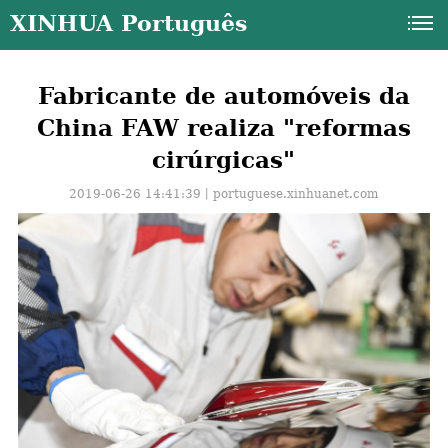
XINHUA Português
Fabricante de automóveis da
China FAW realiza "reformas
cirúrgicas"
2019-06-26 14:41:39丨
portuguese.xinhuanet.com
a