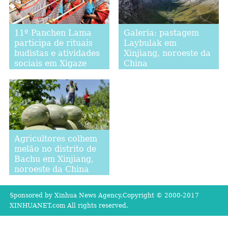
11º Panchen Lama
Galeria: pastagem
participa de rituais
Laybulak em
budistas e atividades
Xinjiang, noroeste da
sociais em Xigaze
China
Agricultores colhem
melão no distrito de
Bachu em Xinjiang,
noroeste da China
Sponsored by Xinhua News Agency.Copyright © 2000-2017
XINHUANET.com All rights reserved.