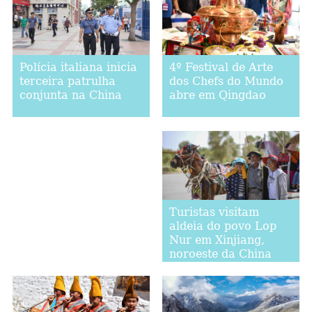
4º Festival de Arte
Polícia italiana inicia
dos Chefs do Mundo
terceira patrulha
abre em Qingdao
conjunta na China
Turistas visitam
aldeia do povo Lop
Nur em Xinjiang,
noroeste da China