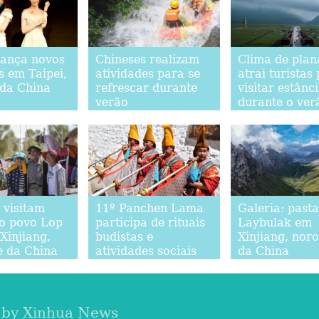
lança novos
Chineses realizam
Clima de plan
s em Taipei,
atividades para se
atrai turistas
 da China
refrescar durante
visitar estânc
verão
durante o ve
Qinghai
 visitam
11º Panchen Lama
Galeria: past
do povo Lop
participa de rituais
Laybulak em
Xinjiang,
budistas e
Xinjiang, noro
e da China
atividades sociais
da China
em Xigaze
 by Xinhua News