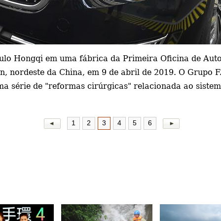
culo Hongqi em uma fábrica da
Primeira Oficina de Aut
n, nordeste da China, em 9 de abril de 2019. O Grupo FA
ma série de "reformas cirúrgicas" relacionada ao siste
1
2
3
4
5
6