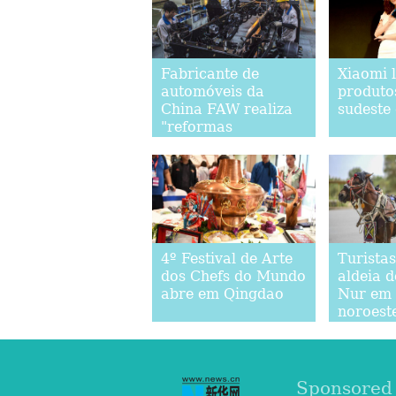
Fabricante de
Xiaomi 
automóveis da
produto
China FAW realiza
sudeste
"reformas
cirúrgicas"
4º Festival de Arte
Turistas
dos Chefs do Mundo
aldeia 
abre em Qingdao
Nur em 
noroest
Sponsored