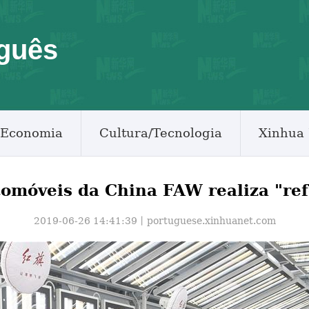
guês
Economia
Cultura/Tecnologia
Xinhua 
tomóveis da China FAW realiza "ref
2019-06-26 14:41:39丨
portuguese.xinhuanet.com