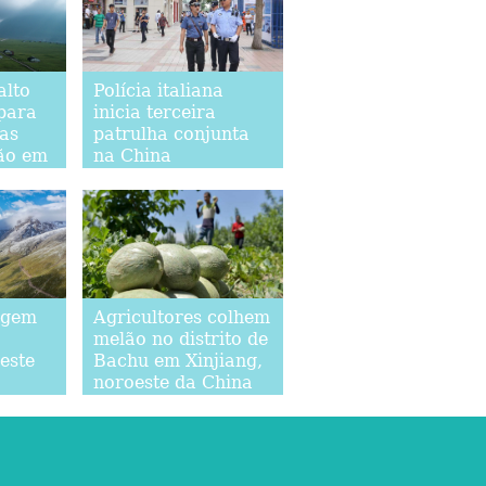
alto
Polícia italiana
 para
inicia terceira
ias
patrulha conjunta
rão em
na China
agem
Agricultores colhem
melão no distrito de
este
Bachu em Xinjiang,
noroeste da China