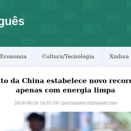
guês
Economia
Cultura/Tecnologia
Xinhua 
lto da China estabelece novo recor
apenas com energia limpa
2019-06-26 14:52:29丨
portuguese.xinhuanet.com