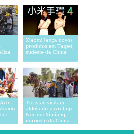
Xiaomi lança novos
a
produtos em Taipei,
liza
sudeste da China
 Arte
Turistas visitam
 Mundo
aldeia do povo Lop
dao
Nur em Xinjiang,
noroeste da China