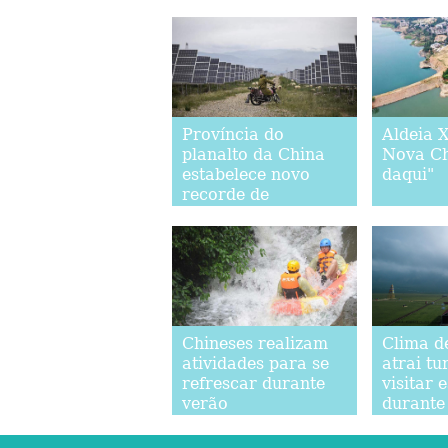
Província do
Aldeia X
planalto da China
Nova Ch
estabelece novo
daqui"
recorde de
sobrevivência
apenas com energia
limpa
Chineses realizam
Clima d
atividades para se
atrai tu
refrescar durante
visitar 
verão
durante
Qinghai