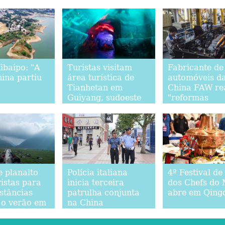
ibaipo: "A
Turistas visitam
Fabricante de
ina partiu
área turística de
automóveis d
Tianhetan em
China FAW rea
Guiyang, sudoeste
"reformas
da China
cirúrgicas"
e planalto
Polícia italiana
4º Festival de
ristas para
inicia terceira
dos Chefs do
estâncias
patrulha conjunta
abre em Qing
 o verão em
na China