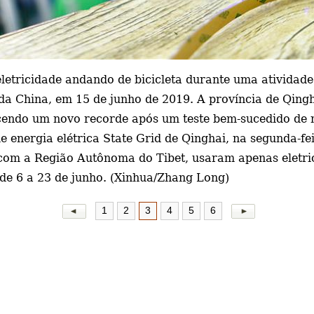
letricidade andando de bicicleta durante uma atividade 
 da China, em 15 de junho de 2019.
A província de Qing
ecendo um novo recorde após um teste bem-sucedido de 
 energia elétrica State Grid de Qinghai, na segunda-fe
a com a Região Autônoma do Tibet, usaram apenas eletri
, de 6 a 23 de junho. (Xinhua/Zhang Long)
1
2
3
4
5
6