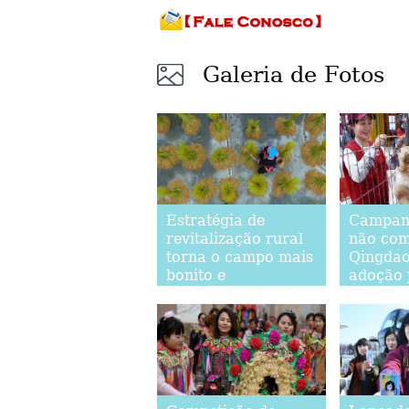
Galeria de Fotos
Estratégia de
Campanh
revitalização rural
não com
torna o campo mais
Qingdao
bonito e
adoção 
modernizado
animais
abando