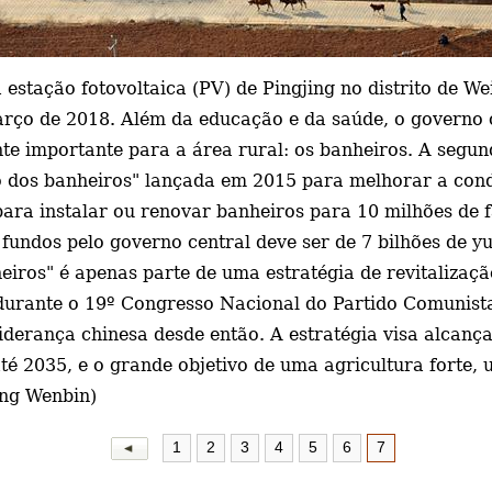
stação fotovoltaica (PV) de Pingjing no distrito de We
arço de 2018.
Além da educação e da saúde, o governo 
nte importante para a área rural: os banheiros. A seg
o dos banheiros" lançada em 2015 para melhorar a con
ara instalar ou renovar banheiros para 10 milhões de f
 fundos pelo governo central deve ser de 7 bilhões de y
eiros" é apenas parte de uma estratégia de revitalizaçã
 durante o 19º Congresso Nacional do Partido Comunist
liderança chinesa desde então. A estratégia visa alcan
até 2035, e o grande objetivo de uma agricultura forte,
ang Wenbin)
1
2
3
4
5
6
7