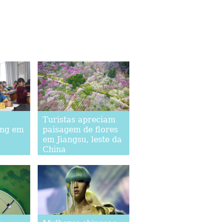
Turistas apreciam
ing em
paisagem de flores
em Jiangsu, leste da
China