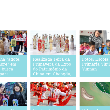
a "adote,
Realizada Feira da
Fotos: Escola
pre" em
Primavera da Expo
Primária Yinj
 busca
do Patrimônio da
Yunnan
para
China em Chengdu,
sudoeste da China
nados