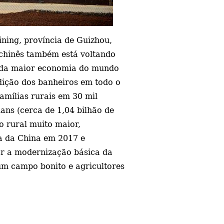
ining, província de Guizhou,
chinês também está voltando
unda maior economia do mundo
dição dos banheiros em todo o
amílias rurais em 30 mil
uans (cerca de 1,04 bilhão de
o rural muito maior,
a da China em 2017 e
çar a modernização básica da
 um campo bonito e agricultores