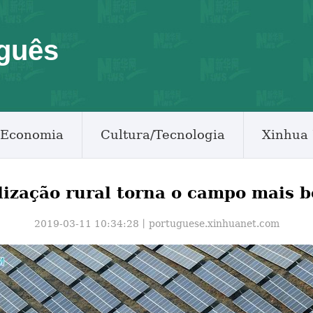
guês
Economia
Cultura/Tecnologia
Xinhua 
alização rural torna o campo mais 
2019-03-11 10:34:28丨
portuguese.xinhuanet.com