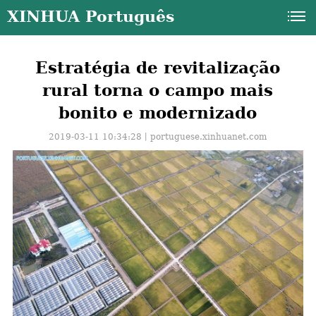
XINHUA Português
Estratégia de revitalização
rural torna o campo mais
bonito e modernizado
2019-03-11 10:34:28丨
portuguese.xinhuanet.com
a