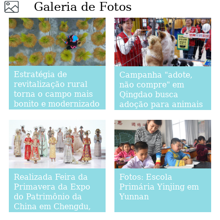
Galeria de Fotos
Estratégia de
Campanha "adote,
revitalização rural
não compre" em
torna o campo mais
Qingdao busca
bonito e modernizado
adoção para animais
abandonados
Realizada Feira da
Fotos: Escola
Primavera da Expo
Primária Yinjing em
do Patrimônio da
Yunnan
China em Chengdu,
sudoeste da China