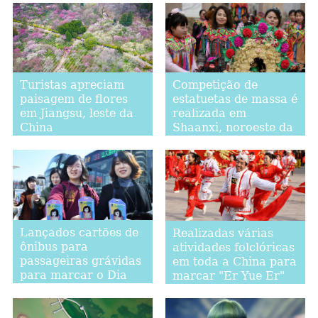
Turistas apreciam
Competição de
paisagem de flores
estatuetas de massa é
em Jiangsu, leste da
realizada em
China
Shaanxi, noroeste da
China
Lançados cartões de
Realizadas várias
ônibus para
atividades folclóricas
passageiras grávidas
em toda a China para
para marcar o Dia
marcar "Er Yue Er"
Internacional da
Mulher em Shandong