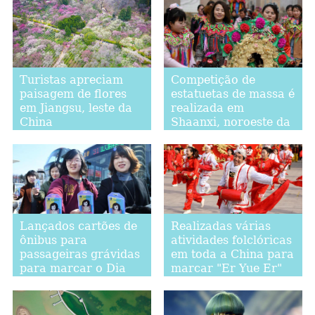
Turistas apreciam
Competição de
paisagem de flores
estatuetas de massa é
em Jiangsu, leste da
realizada em
China
Shaanxi, noroeste da
China
Lançados cartões de
Realizadas várias
ônibus para
atividades folclóricas
passageiras grávidas
em toda a China para
para marcar o Dia
marcar "Er Yue Er"
Internacional da
Mulher em Shandong