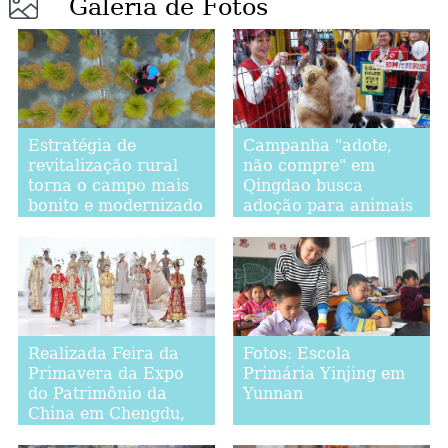
Galeria de Fotos
Estratégia de
Campanha "adote,
revitalização rural
não compre" em
torna o campo mais
Qingdao busca
bonito e modernizado
adoção para animais
abandonados
Realizada Feira da
Fotos: Escola
Primavera da Expo
Primária Yinjing em
do Patrimônio da
Yunnan
China em Chengdu,
sudoeste da China