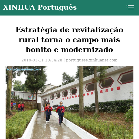
XINHUA Português
Estratégia de revitalização
rural torna o campo mais
bonito e modernizado
2019-03-11 10:34:28丨
portuguese.xinhuanet.com
a