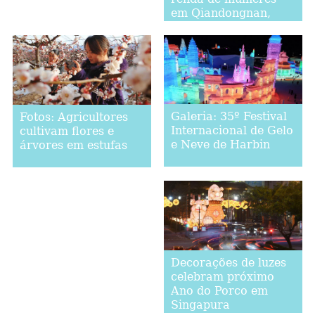
Watang-Rizhao em
em Qiandongnan,
2018
província de Guizhou
Galeria: 35º Festival
Fotos: Agricultores
Internacional de Gelo
cultivam flores e
e Neve de Harbin
árvores em estufas
Decorações de luzes
celebram próximo
Ano do Porco em
Singapura