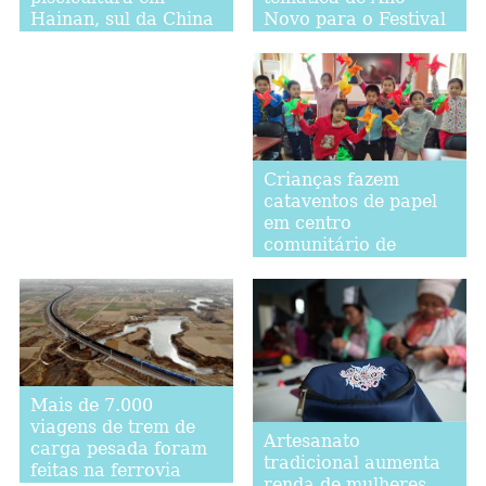
Novo para o Festival
Hainan, sul da China
da Primavera
Crianças fazem
cataventos de papel
em centro
comunitário de
Beijing para
comemorar o Festival
da Primavera
Mais de 7.000
viagens de trem de
Artesanato
carga pesada foram
tradicional aumenta
feitas na ferrovia
renda de mulheres