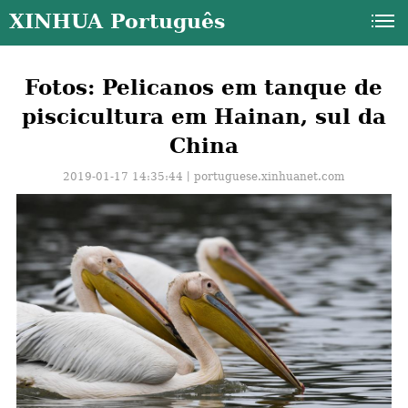
XINHUA Português
Fotos: Pelicanos em tanque de
piscicultura em Hainan, sul da
China
2019-01-17 14:35:44丨
portuguese.xinhuanet.com
a