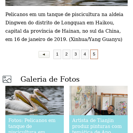
a
Pelicanos em um tanque de piscicultura na aldeia
Dingwen do distrito de Longquan em Haikou,
capital da província de Hainan, no sul da China,
em 16 de janeiro de 2019. (Xinhua/Yang Guanyu)
1
2
3
4
5
Galeria de Fotos
Artista de Tianjin
Fotos: Pelicanos em
produz pinturas com
tanque de
temática de Ano
piscicultura em