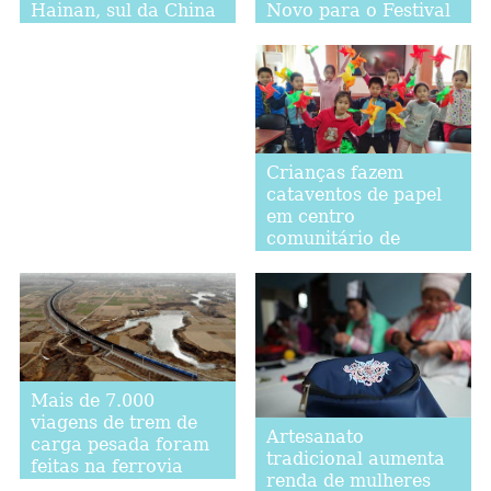
Novo para o Festival
Hainan, sul da China
da Primavera
Crianças fazem
cataventos de papel
em centro
comunitário de
Beijing para
comemorar o Festival
da Primavera
Mais de 7.000
viagens de trem de
Artesanato
carga pesada foram
tradicional aumenta
feitas na ferrovia
renda de mulheres
Watang-Rizhao em