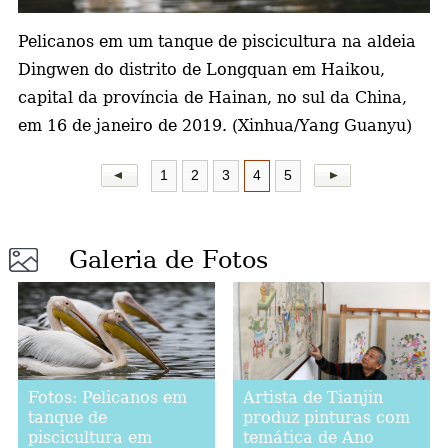
a
Pelicanos em um tanque de piscicultura na aldeia
Dingwen do distrito de Longquan em Haikou,
capital da província de Hainan, no sul da China,
em 16 de janeiro de 2019. (Xinhua/Yang Guanyu)
1
2
3
4
5
Galeria de Fotos
Artista de Tianjin
Fotos: Pelicanos em
produz pinturas com
tanque de
temática de Ano
piscicultura em