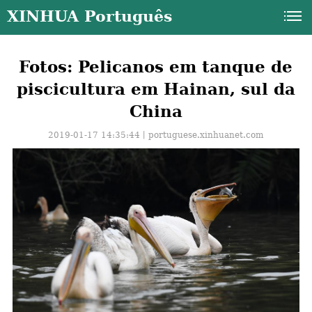
XINHUA Português
Fotos: Pelicanos em tanque de
piscicultura em Hainan, sul da
China
2019-01-17 14:35:44丨
portuguese.xinhuanet.com
a