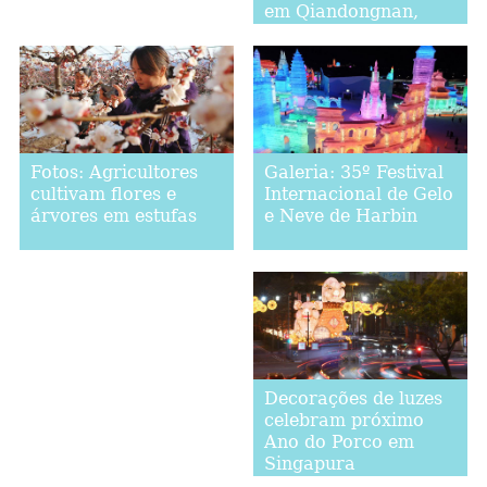
em Qiandongnan,
2018
província de Guizhou
Galeria: 35º Festival
Fotos: Agricultores
Internacional de Gelo
cultivam flores e
e Neve de Harbin
árvores em estufas
Decorações de luzes
celebram próximo
Ano do Porco em
Singapura