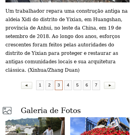
Um trabalhador repara uma construção antiga na
a
aldeia Xidi do distrito de Yixian, em Huangshan,
província de Anhui, no leste da China, em 19 de
setembro de 2018.
Ao longo dos anos, esforços
crescentes foram feitos pelas autoridades do
distrito de Yixian para proteger e restaurar as
antigas comunidades locais e sua arquitetura
clássica. (Xinhua/Zhang Duan)
1
2
3
4
5
6
7
Galeria de Fotos