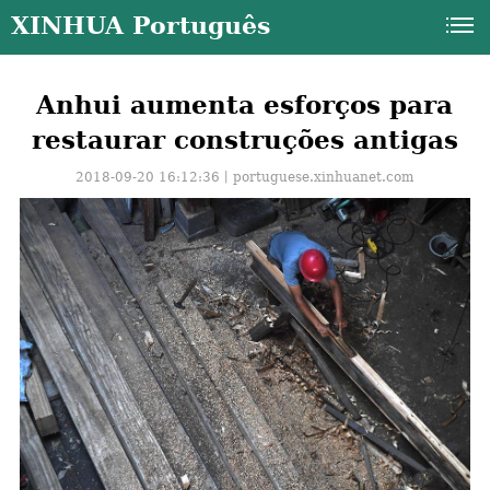
XINHUA Português
Anhui aumenta esforços para
restaurar construções antigas
2018-09-20 16:12:36丨
portuguese.xinhuanet.com
a