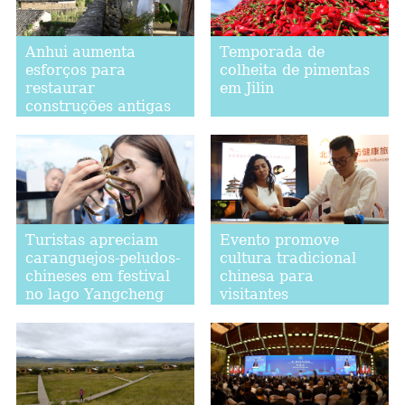
Anhui aumenta
Temporada de
esforços para
colheita de pimentas
restaurar
em Jilin
construções antigas
Turistas apreciam
Evento promove
caranguejos-peludos-
cultura tradicional
chineses em festival
chinesa para
no lago Yangcheng
visitantes
estrangeiros em
Beijing