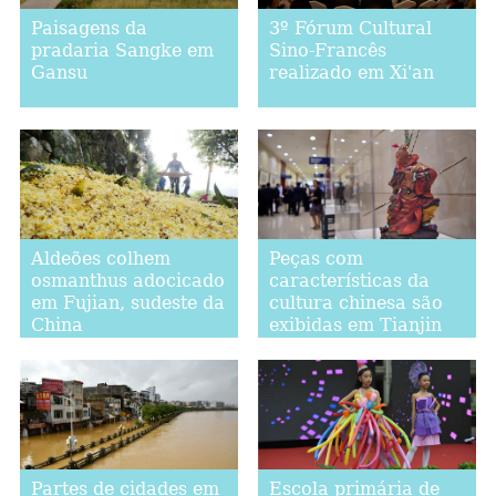
Paisagens da
3º Fórum Cultural
pradaria Sangke em
Sino-Francês
Gansu
realizado em Xi'an
Aldeões colhem
Peças com
osmanthus adocicado
características da
em Fujian, sudeste da
cultura chinesa são
China
exibidas em Tianjin
Partes de cidades em
Escola primária de