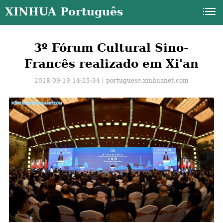
XINHUA Português
3º Fórum Cultural Sino-
Francês realizado em Xi'an
2018-09-19 14:25:34丨
portuguese.xinhuanet.com
a