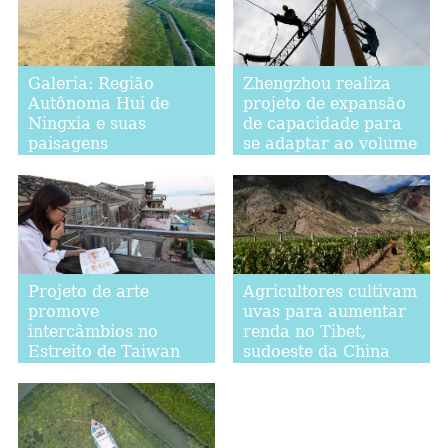
Galeria: Região
Zhengzhou realiza
Autônoma Hui de
projeto de expansão
Ningxia e suas
de capacidade para
paisagens
se adaptar ao volume
de tráfego
Projeto de arte
Agricultores cultivam
promove
uvas para aumentar
intercâmbios no
renda no Tibet,
Estreito de Taiwan
sudoeste da China