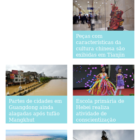
Peças com
características da
cultura chinesa são
exibidas em Tianjin
Partes de cidades em
Escola primária de
Guangdong ainda
Hebei realiza
alagadas após tufão
atividade de
Mangkhut
conscientização
científica