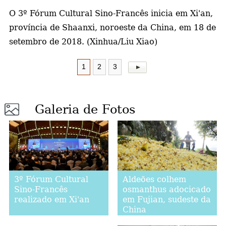
O 3º Fórum Cultural Sino-Francês inicia em Xi'an,
a
província de Shaanxi, noroeste da China, em 18 de
setembro de 2018. (Xinhua/Liu Xiao)
1
2
3
Galeria de Fotos
Aldeões colhem
3º Fórum Cultural
osmanthus adocicado
Sino-Francês
em Fujian, sudeste da
realizado em Xi'an
China