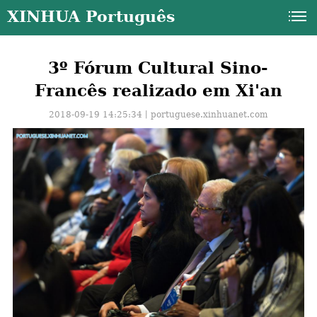
XINHUA Português
3º Fórum Cultural Sino-
Francês realizado em Xi'an
2018-09-19 14:25:34丨
portuguese.xinhuanet.com
a