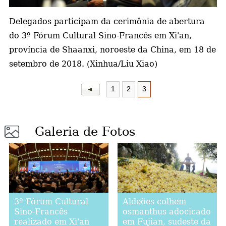
a
Delegados participam da cerimônia de abertura
do
3º Fórum Cultural Sino-Francês em Xi'an,
província de Shaanxi, noroeste da China, em 18 de
setembro de 2018. (Xinhua/Liu Xiao)
1
2
3
Galeria de Fotos
Aldeões colhem
3º Fórum Cultural
osmanthus adocicado
Sino-Francês
em Fujian, sudeste da
realizado em Xi'an