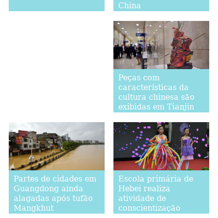
China
Peças com
características da
cultura chinesa são
exibidas em Tianjin
Partes de cidades em
Escola primária de
Guangdong ainda
Hebei realiza
alagadas após tufão
atividade de
Mangkhut
conscientização
científica