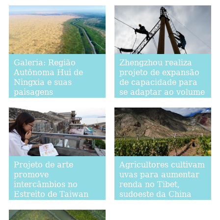
Galeria: Região
Zhengzhou realiza
Autônoma Hui de
projeto de expansão
Ningxia e suas
de capacidade para
paisagens
se adaptar ao volume
de tráfego
Projeto de arte
Agricultores cultivam
promove
uvas para aumentar
intercâmbios no
renda no Tibet,
Estreito de Taiwan
sudoeste da China