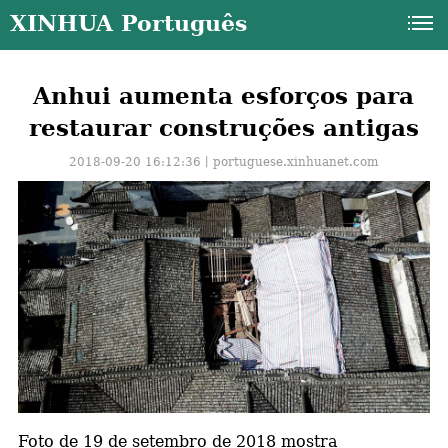
XINHUA Português
Anhui aumenta esforços para
restaurar construções antigas
2018-09-20 16:12:36丨
portuguese.xinhuanet.com
a
Foto de 19 de setembro de 2018 mostra