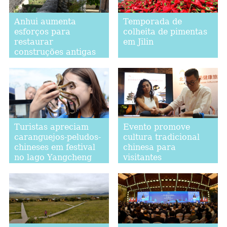
Anhui aumenta
Temporada de
esforços para
colheita de pimentas
restaurar
em Jilin
construções antigas
Turistas apreciam
Evento promove
caranguejos-peludos-
cultura tradicional
chineses em festival
chinesa para
no lago Yangcheng
visitantes
estrangeiros em
Beijing