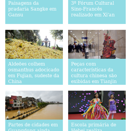
Paisagens da
3º Fórum Cultural
pradaria Sangke em
Sino-Francês
Gansu
realizado em Xi'an
Aldeões colhem
Peças com
osmanthus adocicado
características da
em Fujian, sudeste da
cultura chinesa são
China
exibidas em Tianjin
Partes de cidades em
Escola primária de
Guangdong ainda
Hebei realiza