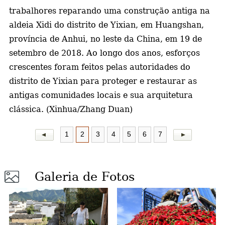
trabalhores reparando uma construção antiga na
a
aldeia Xidi do distrito de Yixian, em Huangshan,
província de Anhui, no leste da China, em 19 de
setembro de 2018.
Ao longo dos anos, esforços
crescentes foram feitos pelas autoridades do
distrito de Yixian para proteger e restaurar as
antigas comunidades locais e sua arquitetura
clássica. (Xinhua/Zhang Duan)
1
2
3
4
5
6
7
Galeria de Fotos